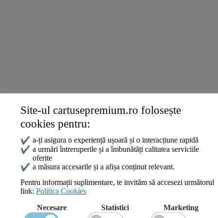
Termeni și politici
Livrare și Plată
Politica de Confidențialitate
Termeni și Condiții
Politica Cookies
ANPC
Site-ul cartusepremium.ro folosește
Date de contact
cookies pentru:
0745 124 164
contact@cartusepremium.ro
✔
a-ți asigura o experiență ușoară și o interacțiune rapidă
Luni –Vineri: 09:00 – 17:00
✔
a urmări întreruperile și a îmbunătăți calitatea serviciile
oferite
Cartușe Premium
2021 Creare Magazin Online
BOSSNET
✔
a măsura accesarile și a afișa conținut relevant.
Pentru informații suplimentare, te invităm să accesezi următorul
link:
Politica Cookies
Search
Necesare
Statistici
Marketing
Wishlist