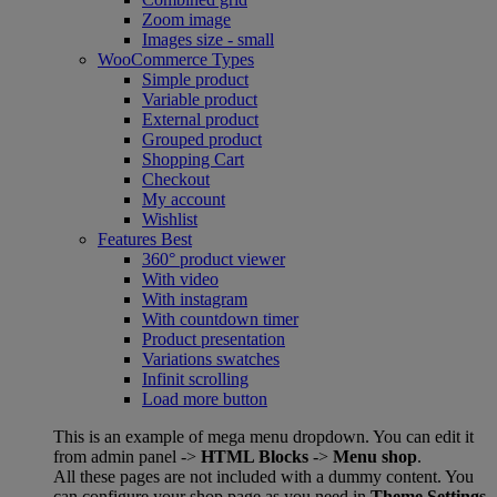
Zoom image
Images size - small
WooCommerce
Types
Simple product
Variable product
External product
Grouped product
Shopping Cart
Checkout
My account
Wishlist
Features
Best
360° product viewer
With video
With instagram
With countdown timer
Product presentation
Variations swatches
Infinit scrolling
Load more button
This is an example of mega menu dropdown. You can edit it
from admin panel ->
HTML Blocks
->
Menu shop
.
All these pages are not included with a dummy content. You
can configure your shop page as you need in
Theme Settings