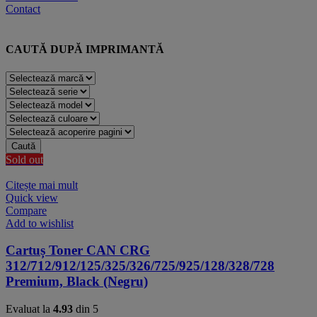
Contact
CAUTĂ DUPĂ IMPRIMANTĂ
Caută
Sold out
Citește mai mult
Quick view
Compare
Add to wishlist
Cartuș Toner CAN CRG
312/712/912/125/325/326/725/925/128/328/728
Premium, Black (Negru)
Evaluat la
4.93
din 5