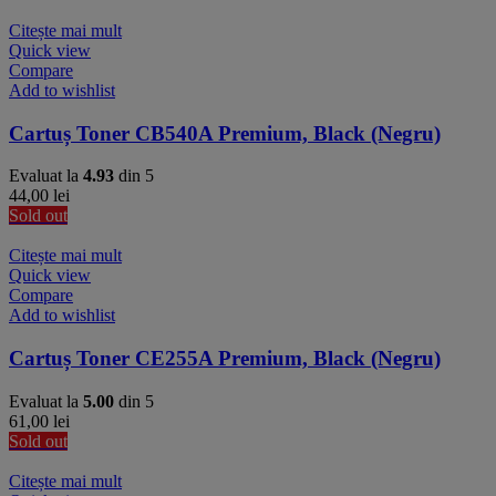
Citește mai mult
Quick view
Compare
Add to wishlist
Cartuș Toner CB540A Premium, Black (Negru)
Evaluat la
4.93
din 5
44,00
lei
Sold out
Citește mai mult
Quick view
Compare
Add to wishlist
Cartuș Toner CE255A Premium, Black (Negru)
Evaluat la
5.00
din 5
61,00
lei
Sold out
Citește mai mult