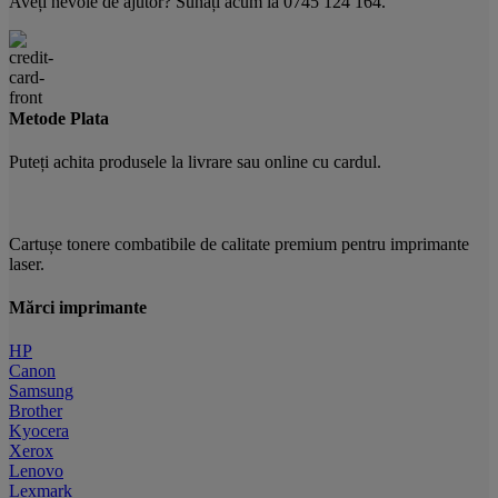
Aveți nevoie de ajutor? Sunați acum la 0745 124 164.
Metode Plata
Puteți achita produsele la livrare sau online cu cardul.
Cartușe tonere combatibile de calitate premium pentru imprimante
laser.
Mărci imprimante
HP
Canon
Samsung
Brother
Kyocera
Xerox
Lenovo
Lexmark