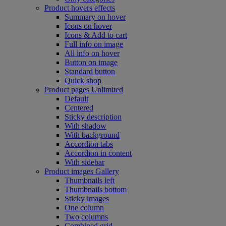
Product hovers
effects
Summary on hover
Icons on hover
Icons & Add to cart
Full info on image
All info on hover
Button on image
Standard button
Quick shop
Product pages
Unlimited
Default
Centered
Sticky description
With shadow
With background
Accordion tabs
Accordion in content
With sidebar
Product images
Gallery
Thumbnails left
Thumbnails bottom
Sticky images
One column
Two columns
Combined grid