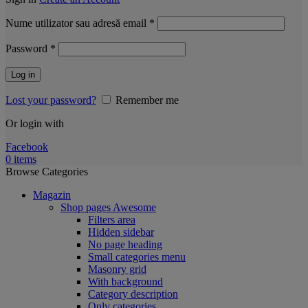
Obligatoriu
Nume utilizator sau adresă email
*
Obligatoriu
Password
*
Log in
Lost your password?
Remember me
Or login with
Facebook
0
items
Browse Categories
Magazin
Shop pages
Awesome
Filters area
Hidden sidebar
No page heading
Small categories menu
Masonry grid
With background
Category description
Only categories