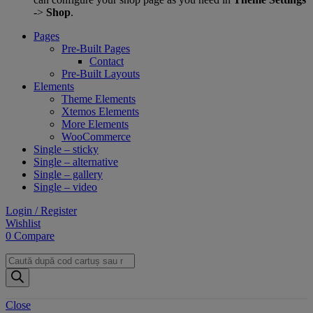
->
Shop
.
Pages
Pre-Built Pages
Contact
Pre-Built Layouts
Elements
Theme Elements
Xtemos Elements
More Elements
WooCommerce
Single – sticky
Single – alternative
Single – gallery
Single – video
Login / Register
Wishlist
0
Compare
Products
search
Close