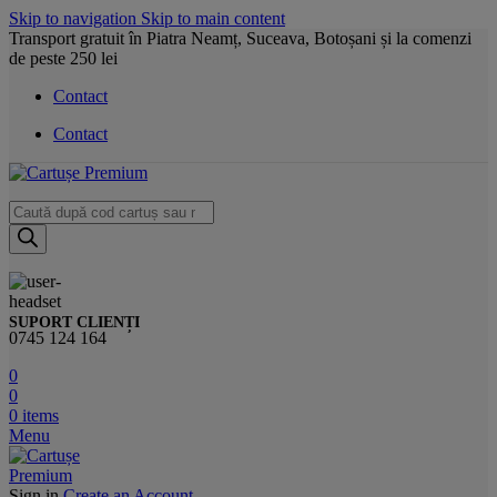
Skip to navigation
Skip to main content
Transport gratuit în Piatra Neamț, Suceava, Botoșani și la comenzi
de peste 250 lei
Contact
Contact
Products
search
SUPORT CLIENȚI
0745 124 164
0
0
0
items
Menu
Sign in
Create an Account