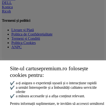
DELL
Konica
Ricoh
Termeni și politici
Livrare și Plată
Politica de Confidențialitate
Termeni și Condiții
Politica Cookies
ANPC
Site-ul cartusepremium.ro folosește
Date de contact
cookies pentru:
0745 124 164
contact@cartusepremium.ro
✔
a-ți asigura o experiență ușoară și o interacțiune rapidă
Luni –Vineri: 09:00 – 17:00
✔
a urmări întreruperile și a îmbunătăți calitatea serviciile
oferite
Cartușe Premium
2021 Creare Magazin Online
BOSSNET
✔
a măsura accesarile și a afișa conținut relevant.
Pentru informații suplimentare, te invităm să accesezi următorul