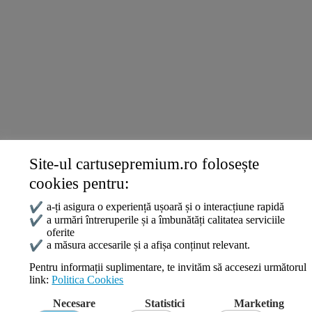
Xerox
Lenovo
Lexmark
DELL
Konica
Ricoh
Termeni și politici
Livrare și Plată
Politica de Confidențialitate
Termeni și Condiții
Politica Cookies
Site-ul cartusepremium.ro folosește
ANPC
cookies pentru:
✔
a-ți asigura o experiență ușoară și o interacțiune rapidă
✔
a urmări întreruperile și a îmbunătăți calitatea serviciile
oferite
Date de contact
✔
a măsura accesarile și a afișa conținut relevant.
0745 124 164
Pentru informații suplimentare, te invităm să accesezi următorul
contact@cartusepremium.ro
link:
Politica Cookies
Luni –Vineri: 09:00 – 17:00
Necesare
Statistici
Marketing