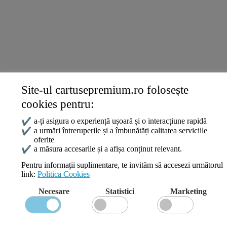
Livrare și Plată
Politica de Confidențialitate
Termeni și Condiții
Politica Cookies
ANPC
Site-ul cartusepremium.ro folosește
Date de contact
cookies pentru:
0745 124 164
contact@cartusepremium.ro
✔
a-ți asigura o experiență ușoară și o interacțiune rapidă
Luni –Vineri: 09:00 – 17:00
✔
a urmări întreruperile și a îmbunătăți calitatea serviciile
oferite
Cartușe Premium
2021 Creare Magazin Online
BOSSNET
✔
a măsura accesarile și a afișa conținut relevant.
Pentru informații suplimentare, te invităm să accesezi următorul
link:
Politica Cookies
Search
Necesare
Statistici
Marketing
Wishlist
Compare
Login / Register