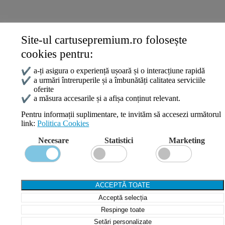
Site-ul cartusepremium.ro folosește
Date de contact
cookies pentru:
0745 124 164
contact@cartusepremium.ro
✔
a-ți asigura o experiență ușoară și o interacțiune rapidă
Luni –Vineri: 09:00 – 17:00
✔
a urmări întreruperile și a îmbunătăți calitatea serviciile
oferite
Cartușe Premium
2021 Creare Magazin Online
BOSSNET
✔
a măsura accesarile și a afișa conținut relevant.
Pentru informații suplimentare, te invităm să accesezi următorul
link:
Politica Cookies
Search
Necesare
Statistici
Marketing
Wishlist
Compare
Login / Register
Shopping cart
ACCEPTĂ TOATE
Close
Acceptă selecția
Sign in
Close
Respinge toate
Setări personalizate