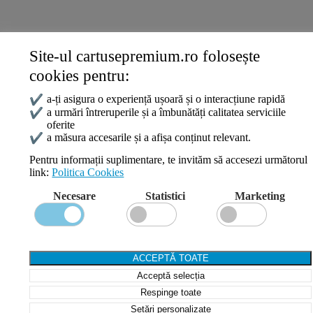
Site-ul cartusepremium.ro folosește
Date de contact
cookies pentru:
0745 124 164
contact@cartusepremium.ro
✔
a-ți asigura o experiență ușoară și o interacțiune rapidă
Luni –Vineri: 09:00 – 17:00
✔
a urmări întreruperile și a îmbunătăți calitatea serviciile
oferite
Cartușe Premium
2021 Creare Magazin Online
BOSSNET
✔
a măsura accesarile și a afișa conținut relevant.
Pentru informații suplimentare, te invităm să accesezi următorul
link:
Politica Cookies
Search
Necesare
Statistici
Marketing
Wishlist
Compare
Login / Register
Shopping cart
ACCEPTĂ TOATE
Close
Acceptă selecția
Sign in
Close
Respinge toate
Setări personalizate