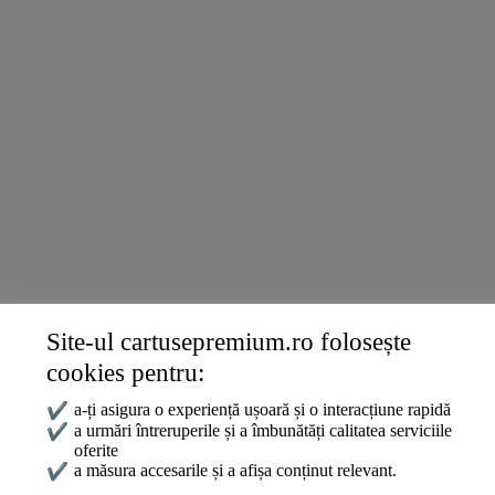
Lexmark
DELL
Konica
Ricoh
Termeni și politici
Livrare și Plată
Politica de Confidențialitate
Termeni și Condiții
Politica Cookies
ANPC
Site-ul cartusepremium.ro folosește
Date de contact
cookies pentru:
0745 124 164
contact@cartusepremium.ro
✔
a-ți asigura o experiență ușoară și o interacțiune rapidă
Luni –Vineri: 09:00 – 17:00
✔
a urmări întreruperile și a îmbunătăți calitatea serviciile
oferite
Cartușe Premium
2021 Creare Magazin Online
BOSSNET
✔
a măsura accesarile și a afișa conținut relevant.