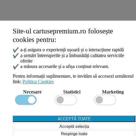
ANPC
Site-ul cartusepremium.ro folosește
Date de contact
cookies pentru:
0745 124 164
contact@cartusepremium.ro
✔
a-ți asigura o experiență ușoară și o interacțiune rapidă
Luni –Vineri: 09:00 – 17:00
✔
a urmări întreruperile și a îmbunătăți calitatea serviciile
oferite
Cartușe Premium
2021 Creare Magazin Online
BOSSNET
✔
a măsura accesarile și a afișa conținut relevant.
Pentru informații suplimentare, te invităm să accesezi următorul
link:
Politica Cookies
Search
Necesare
Statistici
Marketing
Wishlist
Compare
Login / Register
Shopping cart
ACCEPTĂ TOATE
Close
Acceptă selecția
Sign in
Close
Respinge toate