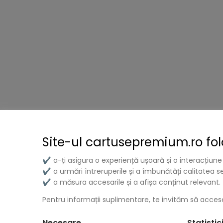
Site-ul cartusepremium.ro fo
a-ți asigura o experiență ușoară și o interacțiune
✔
a urmări întreruperile și a îmbunătăți calitatea ser
✔
a măsura accesarile și a afișa conținut relevant.
✔
Livrare Gratuită
Retur Produs
Pentru informații suplimentare, te invităm să accese
Beneficiați de transport gratuit la comenzi
În timp de 14 zil
Necesare
Statistic