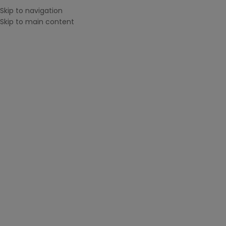
Skip to navigation
MENU
Skip to main content
CAUTĂ DUPĂ IMPRIMANTĂ