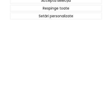
Acceptă selecția
Termeni și Condiții
Respinge toate
Politica Cookies
Setări personalizate
ANPC
Date de contact
0745 124 164
contact@cartusepremium.ro
Luni –Vineri: 09:00 – 17:00
Cartușe Premium
2021 Creare Magazin Online
BOSSNET