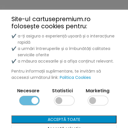
Brother
Kyocera
Site-ul cartusepremium.ro
folosește
cookies pentru:
Xerox
a-ți asigura o experiență ușoară și o interacțiune
✔
Lenovo
rapidă
a urmări întreruperile și a îmbunătăți calitatea
✔
Lexmark
serviciile oferite
a măsura accesarile și a afișa conținut relevant.
✔
DELL
Pentru informații suplimentare, te invităm să
Konica
accesezi următorul link:
Politica Cookies
Ricoh
Necesare
Statistici
Marketing
Termeni și politici
ACCEPTĂ TOATE
Livrare și Plată
Politica de Confidențialitate