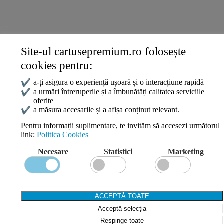
ANPC
Site-ul cartusepremium.ro folosește
Date de contact
cookies pentru:
0745 124 164
contact@cartusepremium.ro
✔
a-ți asigura o experiență ușoară și o interacțiune rapidă
Luni –Vineri: 09:00 – 17:00
✔
a urmări întreruperile și a îmbunătăți calitatea serviciile
oferite
Cartușe Premium
2021 Creare Magazin Online
BOSSNET
✔
a măsura accesarile și a afișa conținut relevant.
Pentru informații suplimentare, te invităm să accesezi următorul
link:
Politica Cookies
Search
Necesare
Statistici
Marketing
Wishlist
Compare
Login / Register
Shopping cart
ACCEPTĂ TOATE
Close
Acceptă selecția
Sign in
Close
Respinge toate