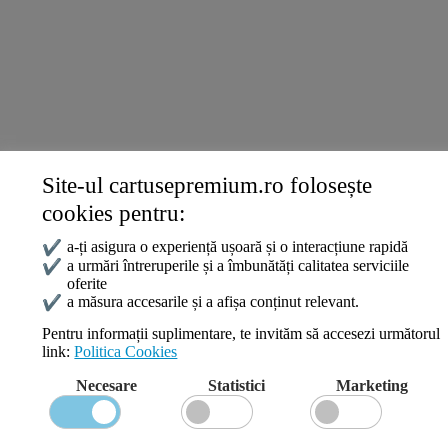
Livrare și Plată
Politica de Confidențialitate
Termeni și Condiții
Politica Cookies
ANPC
Site-ul cartusepremium.ro folosește
Date de contact
cookies pentru:
0745 124 164
contact@cartusepremium.ro
✔
a-ți asigura o experiență ușoară și o interacțiune rapidă
Luni –Vineri: 09:00 – 17:00
✔
a urmări întreruperile și a îmbunătăți calitatea serviciile
oferite
Cartușe Premium
2021 Creare Magazin Online
BOSSNET
✔
a măsura accesarile și a afișa conținut relevant.
Pentru informații suplimentare, te invităm să accesezi următorul
link:
Politica Cookies
Search
Necesare
Statistici
Marketing
Wishlist
Compare
Login / Register