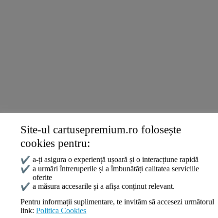
Konica
Ricoh
Termeni și politici
Livrare și Plată
Politica de Confidențialitate
Termeni și Condiții
Politica Cookies
ANPC
Site-ul cartusepremium.ro folosește
Date de contact
cookies pentru:
0745 124 164
contact@cartusepremium.ro
✔
a-ți asigura o experiență ușoară și o interacțiune rapidă
Luni –Vineri: 09:00 – 17:00
✔
a urmări întreruperile și a îmbunătăți calitatea serviciile
oferite
Cartușe Premium
2021 Creare Magazin Online
BOSSNET
✔
a măsura accesarile și a afișa conținut relevant.
Pentru informații suplimentare, te invităm să accesezi următorul
link:
Politica Cookies
Search