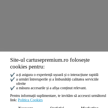
Ricoh
Termeni și politici
Livrare și Plată
Politica de Confidențialitate
Termeni și Condiții
Politica Cookies
ANPC
Site-ul cartusepremium.ro folosește
Date de contact
cookies pentru:
0745 124 164
contact@cartusepremium.ro
✔
a-ți asigura o experiență ușoară și o interacțiune rapidă
Luni –Vineri: 09:00 – 17:00
✔
a urmări întreruperile și a îmbunătăți calitatea serviciile
oferite
Cartușe Premium
2021 Creare Magazin Online
BOSSNET
✔
a măsura accesarile și a afișa conținut relevant.
Pentru informații suplimentare, te invităm să accesezi următorul
link:
Politica Cookies
Search