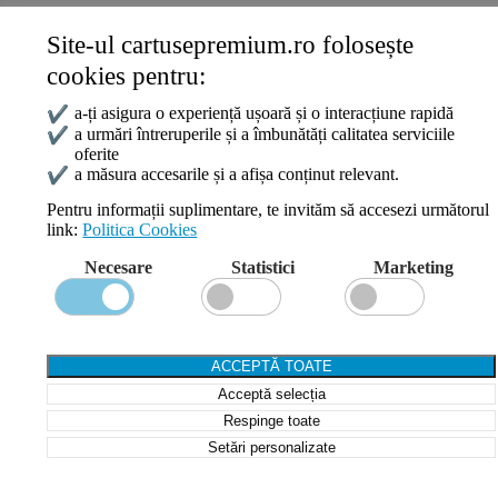
Site-ul cartusepremium.ro folosește
Date de contact
cookies pentru:
0745 124 164
contact@cartusepremium.ro
✔
a-ți asigura o experiență ușoară și o interacțiune rapidă
Luni –Vineri: 09:00 – 17:00
✔
a urmări întreruperile și a îmbunătăți calitatea serviciile
oferite
Cartușe Premium
2021 Creare Magazin Online
BOSSNET
✔
a măsura accesarile și a afișa conținut relevant.
Pentru informații suplimentare, te invităm să accesezi următorul
link:
Politica Cookies
Search
Necesare
Statistici
Marketing
Wishlist
Compare
Login / Register
Shopping cart
ACCEPTĂ TOATE
Close
Acceptă selecția
Sign in
Close
Respinge toate
Setări personalizate
No account yet?
Create an Account