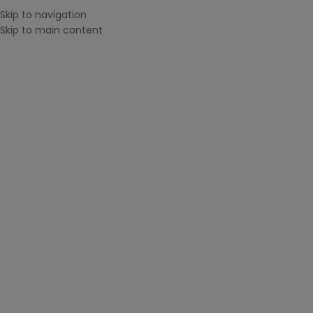
Skip to navigation
MENU
Skip to main content
CAUTĂ DUPĂ IMPRIMANTĂ