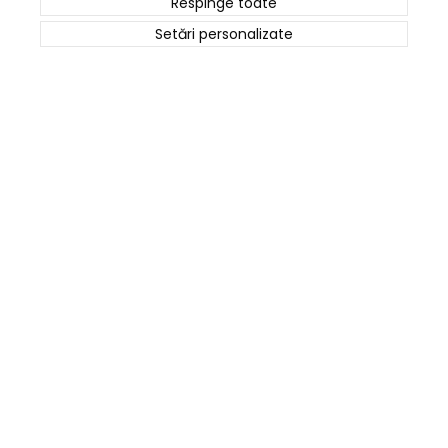
Respinge toate
Termeni și Condiții
Politica Cookies
Setări personalizate
ANPC
Date de contact
0745 124 164
contact@cartusepremium.ro
Luni –Vineri: 09:00 – 17:00
Cartușe Premium
2021 Creare Magazin Online
BOSSNET