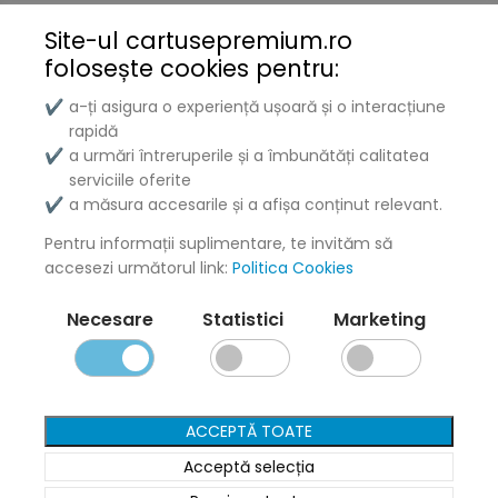
Brother
Site-ul cartusepremium.ro
Kyocera
folosește
cookies pentru:
Xerox
a-ți asigura o experiență ușoară și o interacțiune
✔
rapidă
Lenovo
a urmări întreruperile și a îmbunătăți calitatea
✔
serviciile oferite
Lexmark
a măsura accesarile și a afișa conținut relevant.
✔
DELL
Pentru informații suplimentare, te invităm să
accesezi următorul link:
Politica Cookies
Konica
Necesare
Statistici
Marketing
Ricoh
Termeni și politici
ACCEPTĂ TOATE
Livrare și Plată
Acceptă selecția
Politica de Confidențialitate