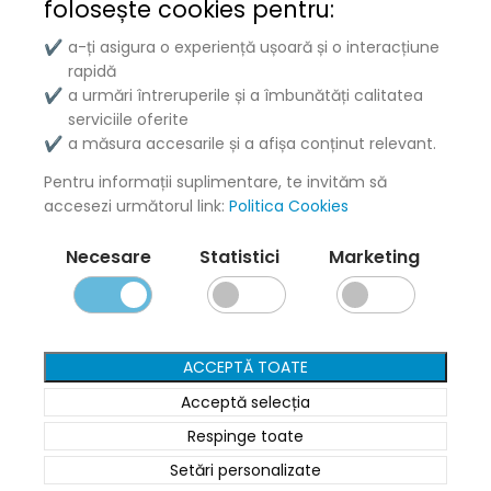
folosește
cookies pentru:
Puteți achita produsele la livrare sau online cu cardul.
a-ți asigura o experiență ușoară și o interacțiune
✔
rapidă
a urmări întreruperile și a îmbunătăți calitatea
✔
serviciile oferite
Cartușe tonere combatibile de calitate premium pentru
a măsura accesarile și a afișa conținut relevant.
✔
imprimante laser.
Pentru informații suplimentare, te invităm să
Mărci imprimante
accesezi următorul link:
Politica Cookies
Necesare
Statistici
Marketing
HP
Canon
Samsung
ACCEPTĂ TOATE
Acceptă selecția
Brother
Respinge toate
Kyocera
Setări personalizate