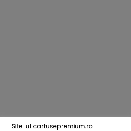
Livrare Gratuită
Beneficiați de transport gratuit la comenzi de peste 250 lei.
Retur Produse
În timp de 14 zile puteți returna cartușul, dacă nu se potrivește.
Suport Clienți
Aveți nevoie de ajutor? Sunați acum la 0745 124 164.
Metode Plata
Site-ul cartusepremium.ro