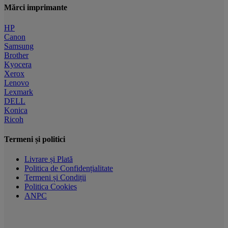
Mărci imprimante
HP
Canon
Samsung
Brother
Kyocera
Xerox
Lenovo
Lexmark
DELL
Konica
Ricoh
Termeni și politici
Livrare și Plată
Politica de Confidențialitate
Termeni și Condiții
Politica Cookies
ANPC