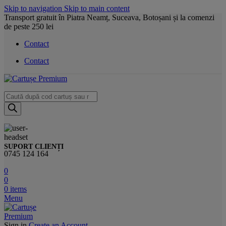
Skip to navigation
Skip to main content
Transport gratuit în Piatra Neamț, Suceava, Botoșani și la comenzi
de peste 250 lei
Contact
Contact
Products
search
SUPORT CLIENȚI
0745 124 164
0
0
0
items
Menu
Sign in
Create an Account