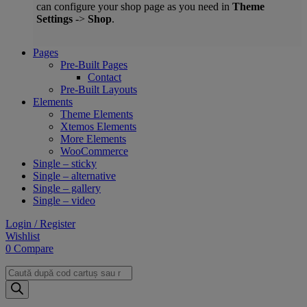
can configure your shop page as you need in
Theme
Settings
->
Shop
.
Pages
Pre-Built Pages
Contact
Pre-Built Layouts
Elements
Theme Elements
Xtemos Elements
More Elements
WooCommerce
Single – sticky
Single – alternative
Single – gallery
Single – video
Login / Register
Wishlist
0
Compare
Products
search