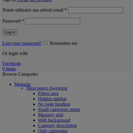
Obligatoriu
Nume utilizator sau adresă email
*
Obligatoriu
Password
*
Log in
Lost your password?
Remember me
Or login with
Facebook
0
items
Browse Categories
Magazin
Shop pages
Awesome
Filters area
Hidden sidebar
No page heading
Small categories menu
Masonry grid
With background
Category description
Only categories