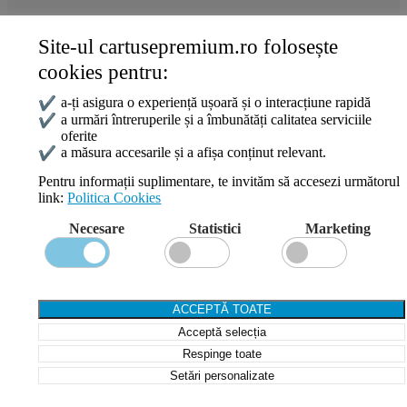
Site-ul cartusepremium.ro folosește
Date de contact
cookies pentru:
0745 124 164
contact@cartusepremium.ro
✔
a-ți asigura o experiență ușoară și o interacțiune rapidă
Luni –Vineri: 09:00 – 17:00
✔
a urmări întreruperile și a îmbunătăți calitatea serviciile
oferite
Cartușe Premium
2021 Creare Magazin Online
BOSSNET
✔
a măsura accesarile și a afișa conținut relevant.
Pentru informații suplimentare, te invităm să accesezi următorul
link:
Politica Cookies
Search
Necesare
Statistici
Marketing
Wishlist
Compare
Login / Register
Shopping cart
ACCEPTĂ TOATE
Close
Acceptă selecția
Sign in
Close
Respinge toate
Setări personalizate
No account yet?