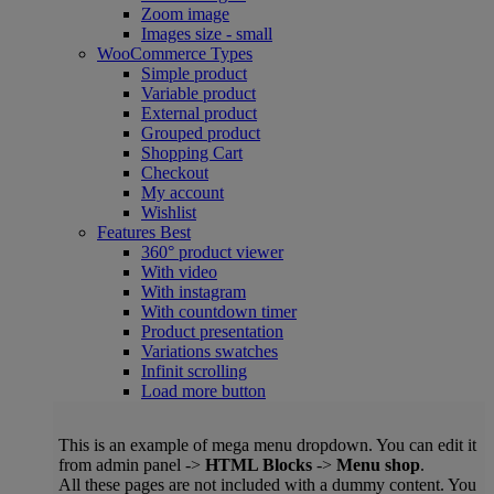
Zoom image
Images size - small
WooCommerce
Types
Simple product
Variable product
External product
Grouped product
Shopping Cart
Checkout
My account
Wishlist
Features
Best
360° product viewer
With video
With instagram
With countdown timer
Product presentation
Variations swatches
Infinit scrolling
Load more button
This is an example of mega menu dropdown. You can edit it
from admin panel ->
HTML Blocks
->
Menu shop
.
All these pages are not included with a dummy content. You