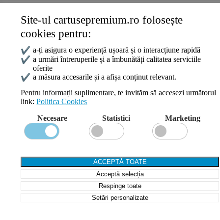
Site-ul cartusepremium.ro folosește
Date de contact
cookies pentru:
0745 124 164
contact@cartusepremium.ro
✔
a-ți asigura o experiență ușoară și o interacțiune rapidă
Luni –Vineri: 09:00 – 17:00
✔
a urmări întreruperile și a îmbunătăți calitatea serviciile
oferite
Cartușe Premium
2021 Creare Magazin Online
BOSSNET
✔
a măsura accesarile și a afișa conținut relevant.
Pentru informații suplimentare, te invităm să accesezi următorul
link:
Politica Cookies
Search
Necesare
Statistici
Marketing
Wishlist
Compare
Login / Register
Shopping cart
ACCEPTĂ TOATE
Close
Acceptă selecția
Sign in
Close
Respinge toate
Setări personalizate
No account yet?
Create an Account