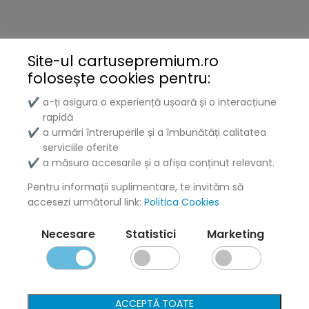
Brother
Kyocera
Site-ul cartusepremium.ro
folosește
cookies pentru:
Xerox
a-ți asigura o experiență ușoară și o interacțiune
✔
Lenovo
rapidă
a urmări întreruperile și a îmbunătăți calitatea
✔
Lexmark
serviciile oferite
a măsura accesarile și a afișa conținut relevant.
✔
DELL
Pentru informații suplimentare, te invităm să
Konica
accesezi următorul link:
Politica Cookies
Ricoh
Necesare
Statistici
Marketing
Termeni și politici
Livrare și Plată
ACCEPTĂ TOATE