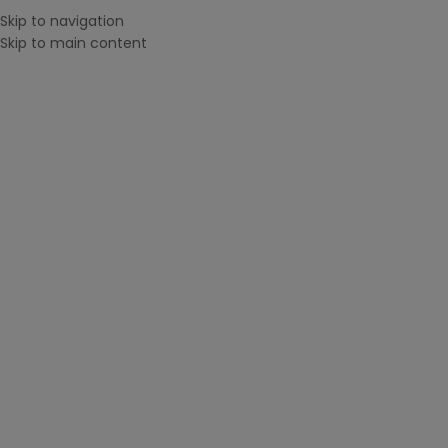
Skip to navigation
MENU
Skip to main content
CAUTĂ DUPĂ IMPRIMANTĂ