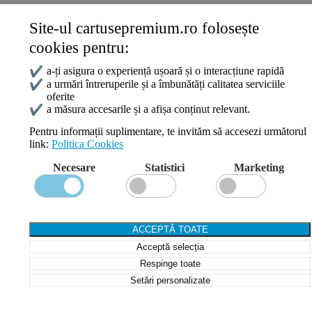
Site-ul cartusepremium.ro folosește
Date de contact
cookies pentru:
0745 124 164
contact@cartusepremium.ro
✔
a-ți asigura o experiență ușoară și o interacțiune rapidă
Luni –Vineri: 09:00 – 17:00
✔
a urmări întreruperile și a îmbunătăți calitatea serviciile
oferite
Cartușe Premium
2021 Creare Magazin Online
BOSSNET
✔
a măsura accesarile și a afișa conținut relevant.
Pentru informații suplimentare, te invităm să accesezi următorul
link:
Politica Cookies
Search
Necesare
Statistici
Marketing
Wishlist
Compare
Login / Register
Shopping cart
ACCEPTĂ TOATE
Close
Acceptă selecția
Sign in
Close
Respinge toate
Setări personalizate
No account yet?
Create an Account