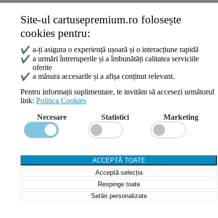
Site-ul cartusepremium.ro folosește
Date de contact
cookies pentru:
0745 124 164
contact@cartusepremium.ro
✔
a-ți asigura o experiență ușoară și o interacțiune rapidă
Luni –Vineri: 09:00 – 17:00
✔
a urmări întreruperile și a îmbunătăți calitatea serviciile
oferite
Cartușe Premium
2021 Creare Magazin Online
BOSSNET
✔
a măsura accesarile și a afișa conținut relevant.
Pentru informații suplimentare, te invităm să accesezi următorul
link:
Politica Cookies
Search
Necesare
Statistici
Marketing
Wishlist
Compare
Login / Register
Shopping cart
ACCEPTĂ TOATE
Close
Acceptă selecția
Sign in
Close
Respinge toate
Setări personalizate
No account yet?
Create an Account