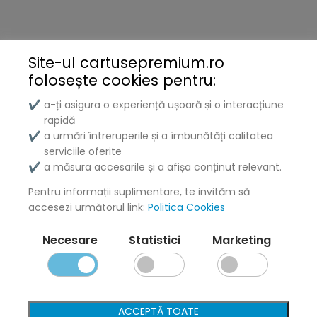
Brother
Kyocera
Site-ul cartusepremium.ro
folosește
cookies pentru:
Xerox
a-ți asigura o experiență ușoară și o interacțiune
✔
Lenovo
rapidă
a urmări întreruperile și a îmbunătăți calitatea
✔
Lexmark
serviciile oferite
a măsura accesarile și a afișa conținut relevant.
✔
DELL
Pentru informații suplimentare, te invităm să
Konica
accesezi următorul link:
Politica Cookies
Ricoh
Necesare
Statistici
Marketing
Termeni și politici
Livrare și Plată
ACCEPTĂ TOATE