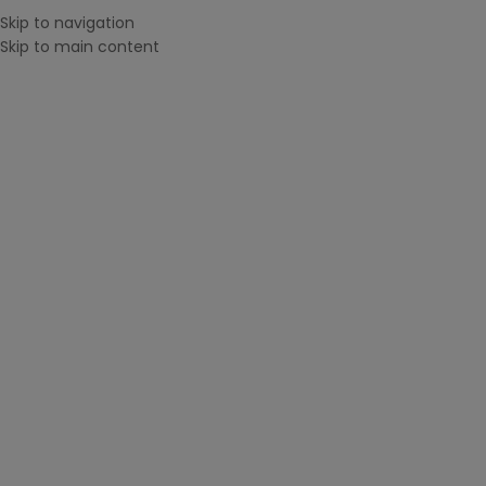
Skip to navigation
Menu
0
ite
Skip to main content
CAUTĂ DUPĂ IMPRIMANTĂ