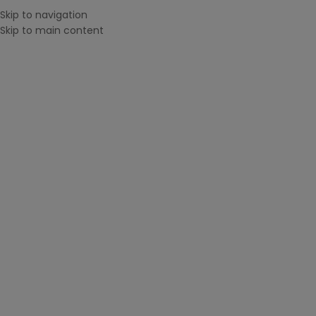
Skip to navigation
Menu
0
ite
Skip to main content
CAUTĂ DUPĂ IMPRIMANTĂ