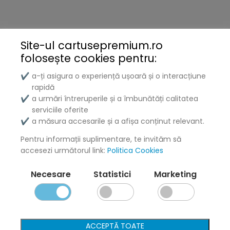
Brother
Kyocera
Site-ul cartusepremium.ro
folosește
cookies pentru:
Xerox
a-ți asigura o experiență ușoară și o interacțiune
✔
Lenovo
rapidă
a urmări întreruperile și a îmbunătăți calitatea
✔
Lexmark
serviciile oferite
a măsura accesarile și a afișa conținut relevant.
✔
DELL
Pentru informații suplimentare, te invităm să
Konica
accesezi următorul link:
Politica Cookies
Ricoh
Necesare
Statistici
Marketing
Termeni și politici
Livrare și Plată
ACCEPTĂ TOATE