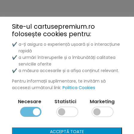
Brother
Kyocera
Site-ul cartusepremium.ro
folosește
cookies pentru:
Xerox
a-ți asigura o experiență ușoară și o interacțiune
✔
Lenovo
rapidă
a urmări întreruperile și a îmbunătăți calitatea
✔
Lexmark
serviciile oferite
a măsura accesarile și a afișa conținut relevant.
✔
DELL
Pentru informații suplimentare, te invităm să
Konica
accesezi următorul link:
Politica Cookies
Ricoh
Necesare
Statistici
Marketing
Termeni și politici
Livrare și Plată
ACCEPTĂ TOATE