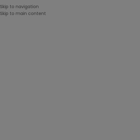
Skip to navigation
Menu
Skip to main content
CAUTĂ DUPĂ IMPRIMANTĂ