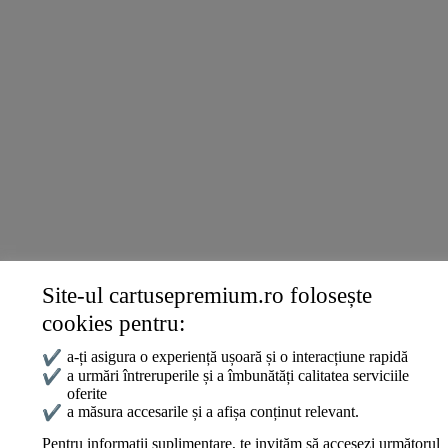
DELL
Konica
Ricoh
Termeni și politici
Livrare și Plată
Politica de Confidențialitate
Termeni și Condiții
Politica Cookies
ANPC
Site-ul cartusepremium.ro folosește
Date de contact
cookies pentru:
0745 124 164
contact@cartusepremium.ro
✔
a-ți asigura o experiență ușoară și o interacțiune rapidă
Luni –Vineri: 09:00 – 17:00
✔
a urmări întreruperile și a îmbunătăți calitatea serviciile
oferite
Cartușe Premium
2021 Creare Magazin Online
BOSSNET
✔
a măsura accesarile și a afișa conținut relevant.
Pentru informații suplimentare, te invităm să accesezi următorul