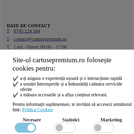
DATE DE CONTACT
0745 124 164
contact@cartusepremium.ro
Luni –Vineri: 09:00 – 17:00
Site-ul cartusepremium.ro folosește
Cartușe Premium
2021 Creare Magazin Online
BOSSNET
cookies pentru:
✔
a-ți asigura o experiență ușoară și o interacțiune rapidă
✔
a urmări întreruperile și a îmbunătăți calitatea serviciile
Wishlist
oferite
Compare
✔
a măsura accesarile și a afișa conținut relevant.
Login / Register
Pentru informații suplimentare, te invităm să accesezi următorul
link:
Politica Cookies
Shopping cart
Close
Necesare
Statistici
Marketing
Sign in
Close