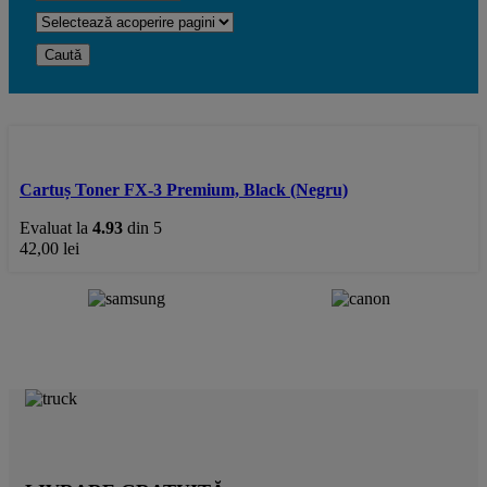
Caută
Adaugă în coș
Quick view
Cartuș Toner FX-3 Premium, Black (Negru)
Compare
Evaluat la
4.93
din 5
Add to wishlist
42,00
lei