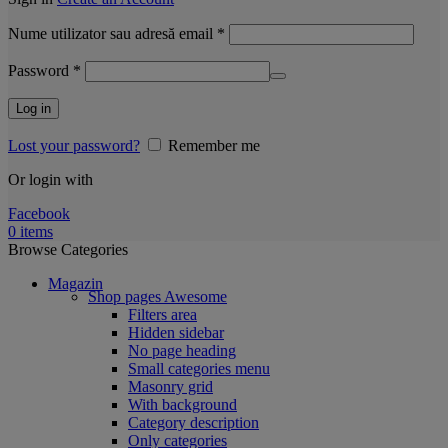
Obligatoriu
Nume utilizator sau adresă email
*
Obligatoriu
Password
*
Log in
Lost your password?
Remember me
Or login with
Facebook
0
items
Browse Categories
Magazin
Shop pages
Awesome
Filters area
Hidden sidebar
No page heading
Small categories menu
Masonry grid
With background
Category description
Only categories