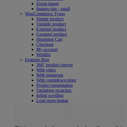
Zoom image
Images size - small
WooCommerce
Types
Simple product
Variable product
External product
Grouped product
Shopping Cart
Checkout
My account
Wishlist
Features
Best
360° product viewer
With video
With instagram
With countdown timer
Product presentation
Variations swatches
Infinit scrolling
Load more button