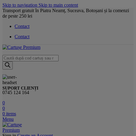
Skip to navigation
Skip to main content
Transport gratuit în Piatra Neamț, Suceava, Botoșani și la comenzi
de peste 250 lei
Contact
Contact
Products
search
SUPORT CLIENȚI
0745 124 164
0
0
0
items
Menu
Sign in
Create an Account