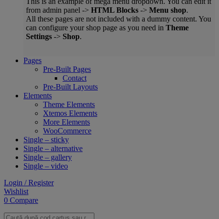
This is an example of mega menu dropdown. You can edit it
from admin panel ->
HTML Blocks
->
Menu shop
.
All these pages are not included with a dummy content. You
can configure your shop page as you need in
Theme
Settings
->
Shop
.
Pages
Pre-Built Pages
Contact
Pre-Built Layouts
Elements
Theme Elements
Xtemos Elements
More Elements
WooCommerce
Single – sticky
Single – alternative
Single – gallery
Single – video
Login / Register
Wishlist
0
Compare
Products