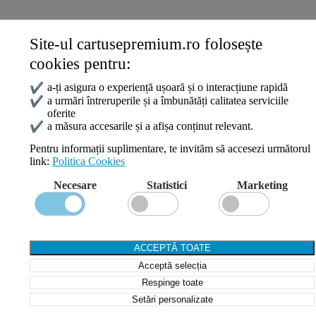
Site-ul cartusepremium.ro folosește
Date de contact
cookies pentru:
0745 124 164
contact@cartusepremium.ro
✔
a-ți asigura o experiență ușoară și o interacțiune rapidă
Luni –Vineri: 09:00 – 17:00
✔
a urmări întreruperile și a îmbunătăți calitatea serviciile
oferite
Cartușe Premium
2021 Creare Magazin Online
BOSSNET
✔
a măsura accesarile și a afișa conținut relevant.
Pentru informații suplimentare, te invităm să accesezi următorul
link:
Politica Cookies
Search
Necesare
Statistici
Marketing
Wishlist
Compare
Login / Register
Shopping cart
ACCEPTĂ TOATE
Close
Acceptă selecția
Sign in
Close
Respinge toate
Setări personalizate
No account yet?