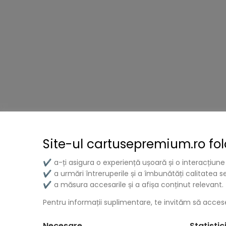
Site-ul cartusepremium.ro fo
a-ți asigura o experiență ușoară și o interacțiune
✔
a urmări întreruperile și a îmbunătăți calitatea ser
✔
a măsura accesarile și a afișa conținut relevant.
✔
Livrare Gratuită
Retur Produs
Pentru informații suplimentare, te invităm să accese
Beneficiați de transport gratuit la comenzi
În timp de 14 zil
Necesare
Statistic