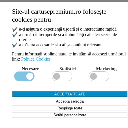
Site-ul cartusepremium.ro folosește
Date de contact
cookies pentru:
0745 124 164
contact@cartusepremium.ro
✔
a-ți asigura o experiență ușoară și o interacțiune rapidă
Luni –Vineri: 09:00 – 17:00
✔
a urmări întreruperile și a îmbunătăți calitatea serviciile
oferite
Cartușe Premium
2021 Creare Magazin Online
BOSSNET
✔
a măsura accesarile și a afișa conținut relevant.
Pentru informații suplimentare, te invităm să accesezi următorul
link:
Politica Cookies
Search
Necesare
Statistici
Marketing
Wishlist
Compare
Login / Register
Shopping cart
ACCEPTĂ TOATE
Close
Acceptă selecția
Sign in
Close
Respinge toate
Setări personalizate
No account yet?
Create an Account