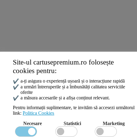
Termeni și politici
Livrare și Plată
Politica de Confidențialitate
Termeni și Condiții
Politica Cookies
ANPC
Site-ul cartusepremium.ro folosește
Date de contact
cookies pentru:
0745 124 164
contact@cartusepremium.ro
✔
a-ți asigura o experiență ușoară și o interacțiune rapidă
Luni –Vineri: 09:00 – 17:00
✔
a urmări întreruperile și a îmbunătăți calitatea serviciile
oferite
Cartușe Premium
2021 Creare Magazin Online
BOSSNET
✔
a măsura accesarile și a afișa conținut relevant.
Pentru informații suplimentare, te invităm să accesezi următorul
link:
Politica Cookies
Search
Necesare
Statistici
Marketing
Wishlist
Compare