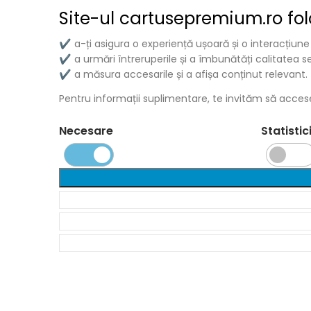
Site-ul cartusepremium.ro fo
artușe tonere combatibile de calitate premium pentru impriman
a-ți asigura o experiență ușoară și o interacțiune
✔
Mărci imprimante
a urmări întreruperile și a îmbunătăți calitatea ser
✔
a măsura accesarile și a afișa conținut relevant.
✔
P
Pentru informații suplimentare, te invităm să accese
amsung
Necesare
Statistic
yocera
enovo
ELL
icoh
ermeni și politici
ivrare și Plată
olitica de Confidențialitate
ermeni și Condiții