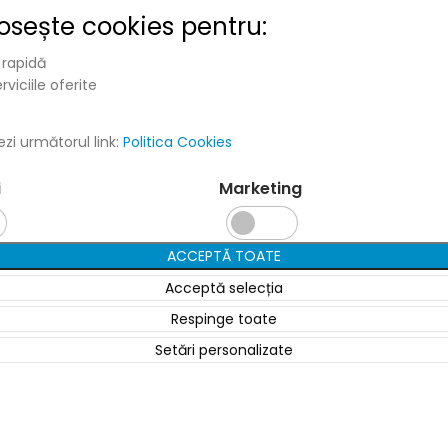
losește
cookies pentru:
te laser.
 rapidă
viciile oferite
Canon
zi următorul link:
Politica Cookies
Brother
i
Marketing
Xerox
Lexmark
ACCEPTĂ TOATE
Konica
Acceptă selecția
Respinge toate
Setări personalizate