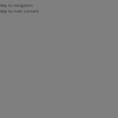
Skip to navigation
Menu
Skip to main content
CAUTĂ DUPĂ IMPRIMANTĂ