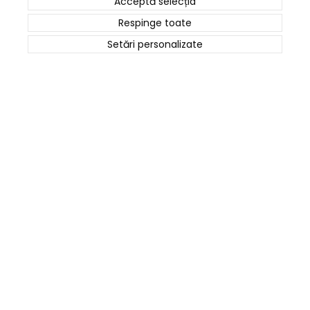
Acceptă selecția
Termeni și Condiții
Respinge toate
Politica Cookies
Setări personalizate
ANPC
Date de contact
0745 124 164
contact@cartusepremium.ro
Luni –Vineri: 09:00 – 17:00
Cartușe Premium
2021 Creare Magazin Online
BOSSNET