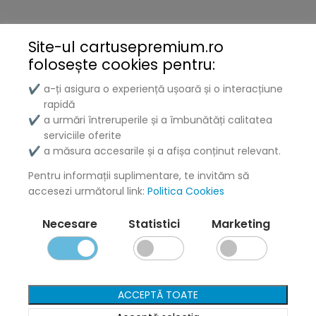
Brother
Kyocera
Site-ul cartusepremium.ro
folosește
cookies pentru:
Xerox
a-ți asigura o experiență ușoară și o interacțiune
✔
Lenovo
rapidă
a urmări întreruperile și a îmbunătăți calitatea
✔
Lexmark
serviciile oferite
a măsura accesarile și a afișa conținut relevant.
✔
DELL
Pentru informații suplimentare, te invităm să
Konica
accesezi următorul link:
Politica Cookies
Ricoh
Necesare
Statistici
Marketing
Termeni și politici
ACCEPTĂ TOATE
Livrare și Plată
Politica de Confidențialitate