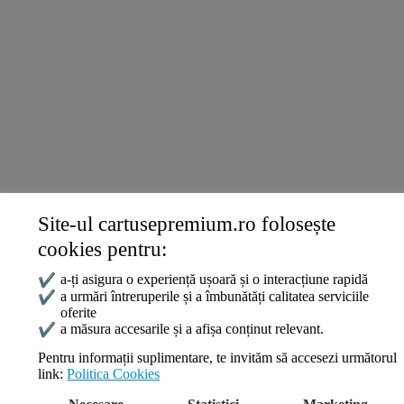
Ricoh
Termeni și politici
Livrare și Plată
Politica de Confidențialitate
Termeni și Condiții
Politica Cookies
ANPC
Site-ul cartusepremium.ro folosește
Date de contact
cookies pentru:
0745 124 164
contact@cartusepremium.ro
✔
a-ți asigura o experiență ușoară și o interacțiune rapidă
Luni –Vineri: 09:00 – 17:00
✔
a urmări întreruperile și a îmbunătăți calitatea serviciile
oferite
Cartușe Premium
2021 Creare Magazin Online
BOSSNET
✔
a măsura accesarile și a afișa conținut relevant.
Pentru informații suplimentare, te invităm să accesezi următorul
link:
Politica Cookies
Search