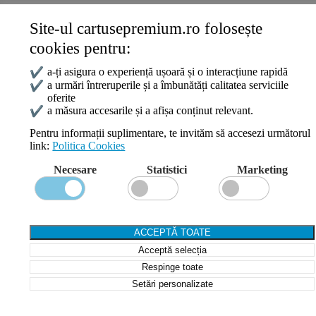
Site-ul cartusepremium.ro folosește
Date de contact
cookies pentru:
0745 124 164
contact@cartusepremium.ro
✔
a-ți asigura o experiență ușoară și o interacțiune rapidă
Luni –Vineri: 09:00 – 17:00
✔
a urmări întreruperile și a îmbunătăți calitatea serviciile
oferite
Cartușe Premium
2021 Creare Magazin Online
BOSSNET
✔
a măsura accesarile și a afișa conținut relevant.
Pentru informații suplimentare, te invităm să accesezi următorul
link:
Politica Cookies
Search
Necesare
Statistici
Marketing
Wishlist
Compare
Login / Register
Shopping cart
ACCEPTĂ TOATE
Close
Acceptă selecția
Sign in
Close
Respinge toate
Setări personalizate
No account yet?
Create an Account