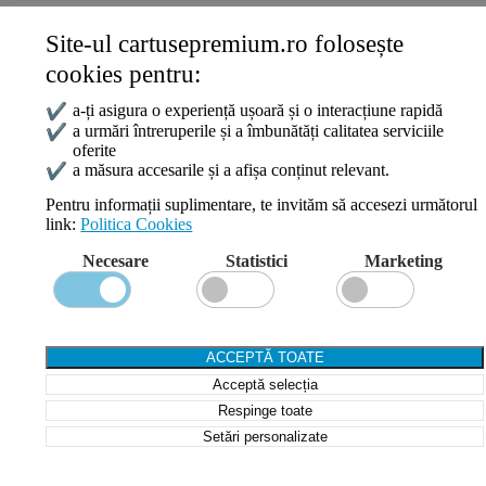
Site-ul cartusepremium.ro folosește
Date de contact
cookies pentru:
0745 124 164
contact@cartusepremium.ro
✔
a-ți asigura o experiență ușoară și o interacțiune rapidă
Luni –Vineri: 09:00 – 17:00
✔
a urmări întreruperile și a îmbunătăți calitatea serviciile
oferite
Cartușe Premium
2021 Creare Magazin Online
BOSSNET
✔
a măsura accesarile și a afișa conținut relevant.
Pentru informații suplimentare, te invităm să accesezi următorul
link:
Politica Cookies
Search
Necesare
Statistici
Marketing
Wishlist
Compare
Login / Register
Shopping cart
ACCEPTĂ TOATE
Close
Acceptă selecția
Sign in
Close
Respinge toate
Setări personalizate
No account yet?
Create an Account