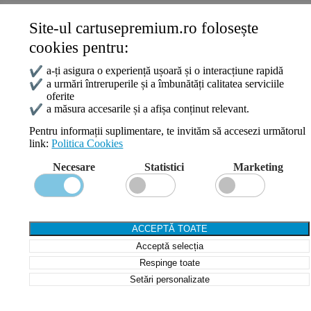
Site-ul cartusepremium.ro folosește
Date de contact
cookies pentru:
0745 124 164
contact@cartusepremium.ro
✔
a-ți asigura o experiență ușoară și o interacțiune rapidă
Luni –Vineri: 09:00 – 17:00
✔
a urmări întreruperile și a îmbunătăți calitatea serviciile
oferite
Cartușe Premium
2021 Creare Magazin Online
BOSSNET
✔
a măsura accesarile și a afișa conținut relevant.
Pentru informații suplimentare, te invităm să accesezi următorul
link:
Politica Cookies
Search
Necesare
Statistici
Marketing
Wishlist
Compare
Login / Register
Shopping cart
ACCEPTĂ TOATE
Close
Acceptă selecția
Sign in
Close
Respinge toate
Setări personalizate
No account yet?
Create an Account