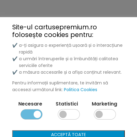
Brother
Kyocera
Site-ul cartusepremium.ro
folosește
cookies pentru:
Xerox
a-ți asigura o experiență ușoară și o interacțiune
✔
Lenovo
rapidă
a urmări întreruperile și a îmbunătăți calitatea
✔
Lexmark
serviciile oferite
a măsura accesarile și a afișa conținut relevant.
✔
DELL
Pentru informații suplimentare, te invităm să
Konica
accesezi următorul link:
Politica Cookies
Ricoh
Necesare
Statistici
Marketing
Termeni și politici
Livrare și Plată
ACCEPTĂ TOATE