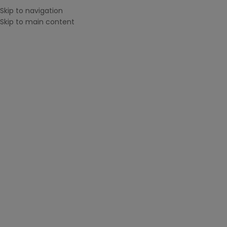
Skip to navigation
MENU
Skip to main content
CAUTĂ DUPĂ IMPRIMANTĂ