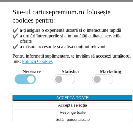
Site-ul cartusepremium.ro folosește
Date de contact
cookies pentru:
0745 124 164
contact@cartusepremium.ro
✔
a-ți asigura o experiență ușoară și o interacțiune rapidă
Luni –Vineri: 09:00 – 17:00
✔
a urmări întreruperile și a îmbunătăți calitatea serviciile
oferite
Cartușe Premium
2021 Creare Magazin Online
BOSSNET
✔
a măsura accesarile și a afișa conținut relevant.
Pentru informații suplimentare, te invităm să accesezi următorul
link:
Politica Cookies
Search
Necesare
Statistici
Marketing
Wishlist
Compare
Login / Register
Shopping cart
ACCEPTĂ TOATE
Close
Acceptă selecția
Sign in
Close
Respinge toate
Setări personalizate
No account yet?
Create an Account