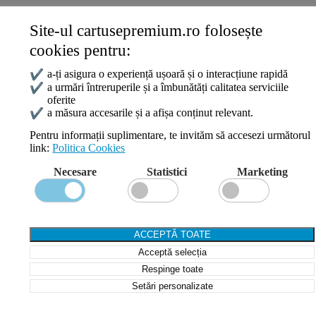
Site-ul cartusepremium.ro folosește
Date de contact
cookies pentru:
0745 124 164
contact@cartusepremium.ro
✔
a-ți asigura o experiență ușoară și o interacțiune rapidă
Luni –Vineri: 09:00 – 17:00
✔
a urmări întreruperile și a îmbunătăți calitatea serviciile
oferite
Cartușe Premium
2021 Creare Magazin Online
BOSSNET
✔
a măsura accesarile și a afișa conținut relevant.
Pentru informații suplimentare, te invităm să accesezi următorul
link:
Politica Cookies
Search
Necesare
Statistici
Marketing
Wishlist
Compare
Login / Register
Shopping cart
ACCEPTĂ TOATE
Close
Acceptă selecția
Sign in
Close
Respinge toate
Setări personalizate
No account yet?
Create an Account