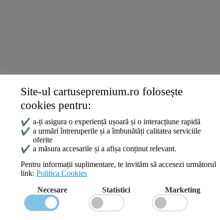
Livrare și Plată
Politica de Confidențialitate
Termeni și Condiții
Politica Cookies
ANPC
Site-ul cartusepremium.ro folosește
Date de contact
cookies pentru:
0745 124 164
contact@cartusepremium.ro
✔
a-ți asigura o experiență ușoară și o interacțiune rapidă
Luni –Vineri: 09:00 – 17:00
✔
a urmări întreruperile și a îmbunătăți calitatea serviciile
oferite
Cartușe Premium
2021 Creare Magazin Online
BOSSNET
✔
a măsura accesarile și a afișa conținut relevant.
Pentru informații suplimentare, te invităm să accesezi următorul
link:
Politica Cookies
Search
Necesare
Statistici
Marketing
Wishlist
Compare
Login / Register