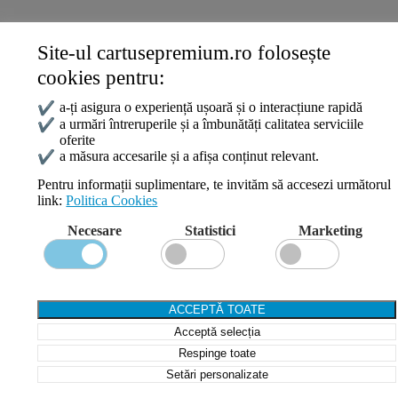
DATE DE CONTACT
Site-ul cartusepremium.ro folosește
0745 124 164
cookies pentru:
contact@cartusepremium.ro
Luni –Vineri: 09:00 – 17:00
✔
a-ți asigura o experiență ușoară și o interacțiune rapidă
✔
a urmări întreruperile și a îmbunătăți calitatea serviciile
oferite
Cartușe Premium
2021 Creare Magazin Online
BOSSNET
✔
a măsura accesarile și a afișa conținut relevant.
Pentru informații suplimentare, te invităm să accesezi următorul
link:
Politica Cookies
Search
Necesare
Statistici
Marketing
Wishlist
Compare
Login / Register
Shopping cart
ACCEPTĂ TOATE
Close
Acceptă selecția
Sign in
Close
Respinge toate
Setări personalizate
No account yet?