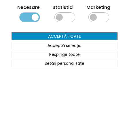
Lexmark
Necesare
Statistici
Marketing
DELL
Konica
ACCEPTĂ TOATE
Ricoh
Acceptă selecția
Termeni și politici
Respinge toate
Setări personalizate
Livrare și Plată
Politica de Confidențialitate
Termeni și Condiții
Politica Cookies
ANPC