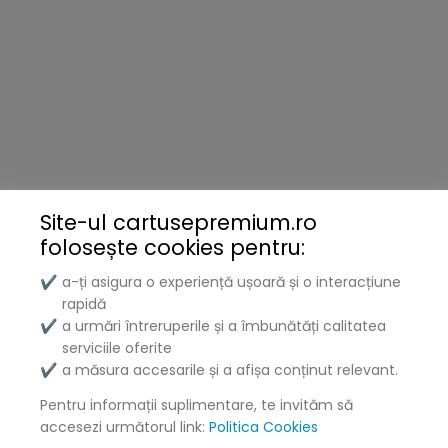
Cartușe tonere combatibile de calitate premium pentru
imprimante laser.
Mărci imprimante
HP
Canon
Site-ul cartusepremium.ro
Samsung
folosește
cookies pentru:
a-ți asigura o experiență ușoară și o interacțiune
Brother
✔
rapidă
Kyocera
a urmări întreruperile și a îmbunătăți calitatea
✔
serviciile oferite
Xerox
a măsura accesarile și a afișa conținut relevant.
✔
Pentru informații suplimentare, te invităm să
Lenovo
accesezi următorul link:
Politica Cookies