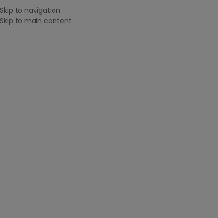
Transport gratuit în Piatra Neamț, Suceava, Botoșani și la
Skip to navigation
comenzi de peste 250 lei
Skip to main content
CONTACT
CONTACT
SUPORT CLIENȚI
0745 124 164
0
0
0
items
Menu