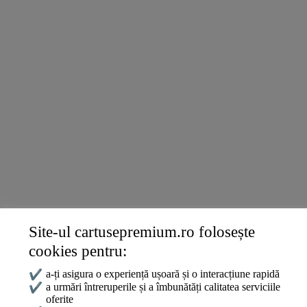
DELL
Konica
Ricoh
TERMENI ȘI POLITICI
Livrare și Plată
Politica de Confidențialitate
Termeni și Condiții
Politica Cookies
ANPC
DATE DE CONTACT
Site-ul cartusepremium.ro folosește
0745 124 164
cookies pentru:
contact@cartusepremium.ro
Luni –Vineri: 09:00 – 17:00
✔
a-ți asigura o experiență ușoară și o interacțiune rapidă
✔
a urmări întreruperile și a îmbunătăți calitatea serviciile
oferite