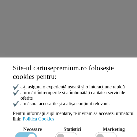
Termeni și politici
Livrare și Plată
Politica de Confidențialitate
Termeni și Condiții
Politica Cookies
ANPC
Site-ul cartusepremium.ro folosește
Date de contact
cookies pentru:
0745 124 164
contact@cartusepremium.ro
✔
a-ți asigura o experiență ușoară și o interacțiune rapidă
Luni –Vineri: 09:00 – 17:00
✔
a urmări întreruperile și a îmbunătăți calitatea serviciile
oferite
Cartușe Premium
2021 Creare Magazin Online
BOSSNET
✔
a măsura accesarile și a afișa conținut relevant.
Pentru informații suplimentare, te invităm să accesezi următorul
link:
Politica Cookies
Search
Necesare
Statistici
Marketing
Wishlist