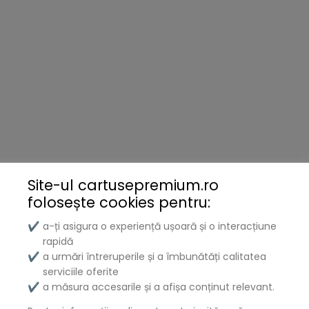
HP
Canon
Samsung
Brother
Kyocera
Xerox
Lenovo
Site-ul cartusepremium.ro
folosește
cookies pentru:
Lexmark
a-ți asigura o experiență ușoară și o interacțiune
✔
DELL
rapidă
a urmări întreruperile și a îmbunătăți calitatea
✔
Konica
serviciile oferite
a măsura accesarile și a afișa conținut relevant.
✔
Ricoh