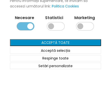
Pentru informații suplimentare, te invităm să
Termeni și politici
accesezi următorul link:
Politica Cookies
Necesare
Statistici
Marketing
Livrare și Plată
Politica de Confidențialitate
Termeni și Condiții
Politica Cookies
ACCEPTĂ TOATE
ANPC
Acceptă selecția
Respinge toate
Setări personalizate
Date de contact
0745 124 164
contact@cartusepremium.ro
Luni –Vineri: 09:00 – 17:00
Cartușe Premium
2021 Creare Magazin Online
BOSSNET