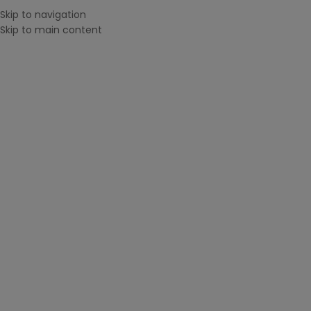
Skip to navigation
Menu
0
ite
Skip to main content
CAUTĂ DUPĂ IMPRIMANTĂ