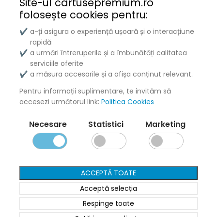
Site-ul cartusepremium.ro
Puteți achita produsele la livrare sau online cu cardul.
folosește
cookies pentru:
a-ți asigura o experiență ușoară și o interacțiune
✔
rapidă
a urmări întreruperile și a îmbunătăți calitatea
✔
Cartușe tonere combatibile de calitate premium pentru
serviciile oferite
imprimante laser.
a măsura accesarile și a afișa conținut relevant.
✔
Mărci imprimante
Pentru informații suplimentare, te invităm să
accesezi următorul link:
Politica Cookies
Necesare
Statistici
Marketing
HP
Canon
Samsung
ACCEPTĂ TOATE
Brother
Acceptă selecția
Respinge toate
Kyocera