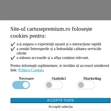
Politica Cookies
ANPC
Site-ul cartusepremium.ro folosește
Date de contact
cookies pentru:
0745 124 164
contact@cartusepremium.ro
✔
a-ți asigura o experiență ușoară și o interacțiune rapidă
Luni –Vineri: 09:00 – 17:00
✔
a urmări întreruperile și a îmbunătăți calitatea serviciile
oferite
Cartușe Premium
2021 Creare Magazin Online
BOSSNET
✔
a măsura accesarile și a afișa conținut relevant.
Pentru informații suplimentare, te invităm să accesezi următorul
link:
Politica Cookies
Search
Necesare
Statistici
Marketing
Wishlist
Compare
Login / Register
Shopping cart
ACCEPTĂ TOATE
Close
Acceptă selecția
Sign in