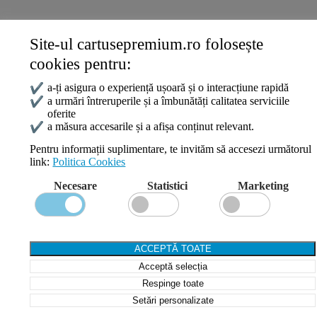
Site-ul cartusepremium.ro folosește
Date de contact
cookies pentru:
0745 124 164
contact@cartusepremium.ro
✔
a-ți asigura o experiență ușoară și o interacțiune rapidă
Luni –Vineri: 09:00 – 17:00
✔
a urmări întreruperile și a îmbunătăți calitatea serviciile
oferite
Cartușe Premium
2021 Creare Magazin Online
BOSSNET
✔
a măsura accesarile și a afișa conținut relevant.
Pentru informații suplimentare, te invităm să accesezi următorul
link:
Politica Cookies
Search
Necesare
Statistici
Marketing
Wishlist
Compare
Login / Register
Shopping cart
ACCEPTĂ TOATE
Close
Acceptă selecția
Sign in
Close
Respinge toate
Setări personalizate
No account yet?