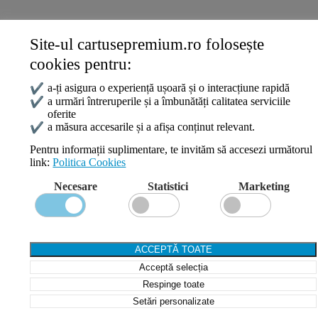
Site-ul cartusepremium.ro folosește
Date de contact
cookies pentru:
0745 124 164
contact@cartusepremium.ro
✔
a-ți asigura o experiență ușoară și o interacțiune rapidă
Luni –Vineri: 09:00 – 17:00
✔
a urmări întreruperile și a îmbunătăți calitatea serviciile
oferite
Cartușe Premium
2021 Creare Magazin Online
BOSSNET
✔
a măsura accesarile și a afișa conținut relevant.
Pentru informații suplimentare, te invităm să accesezi următorul
link:
Politica Cookies
Search
Necesare
Statistici
Marketing
Wishlist
Compare
Login / Register
Shopping cart
ACCEPTĂ TOATE
Close
Acceptă selecția
Sign in
Close
Respinge toate
Setări personalizate
No account yet?